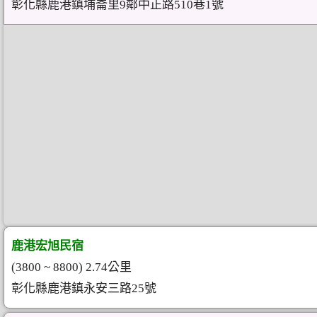
彰化縣鹿港鎮埔崙里9鄰中正路510巷1號
鹿港宏旭民宿
(3800 ~ 8800) 2.74公里
彰化縣鹿港鎮永安三路25號