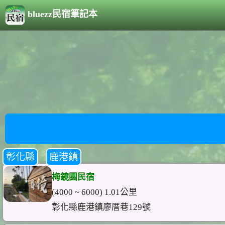
bluezz民宿筆記本
彰化縣
鹿港鎮
梅鏡園民宿
(4000 ~ 6000) 1.01公里
彰化縣鹿港鎮廖厝巷129號