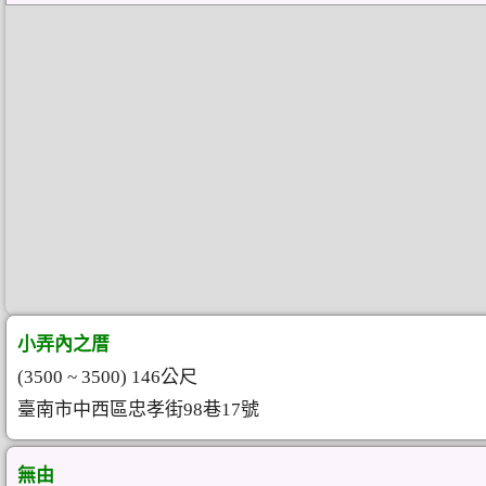
小弄內之厝
(3500 ~ 3500) 146公尺
臺南市中西區忠孝街98巷17號
無由