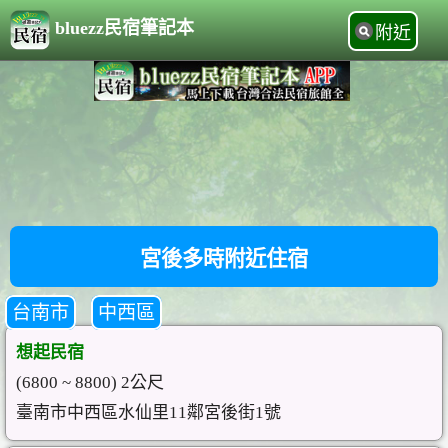
bluezz民宿筆記本
附近
宮後多時附近住宿
台南市
中西區
想起民宿
(6800 ~ 8800) 2公尺
臺南市中西區水仙里11鄰宮後街1號