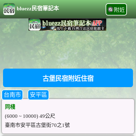
bluezz民宿筆記本
附近
古堡民宿附近住宿
台南市
安平區
同棧
(6000 ~ 10000) 49公尺
臺南市安平區古堡街70之1號