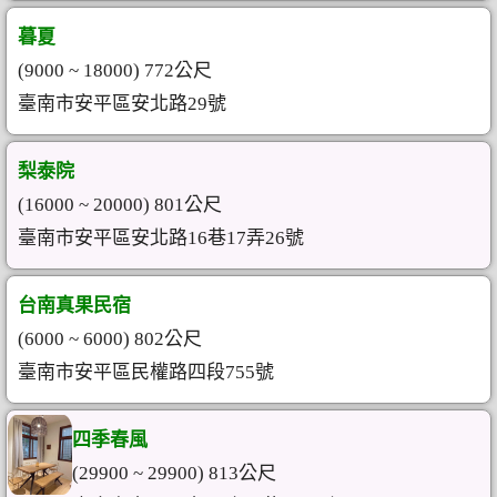
暮夏
(9000 ~ 18000) 772公尺
臺南市安平區安北路29號
梨泰院
(16000 ~ 20000) 801公尺
臺南市安平區安北路16巷17弄26號
台南真果民宿
(6000 ~ 6000) 802公尺
臺南市安平區民權路四段755號
四季春風
(29900 ~ 29900) 813公尺