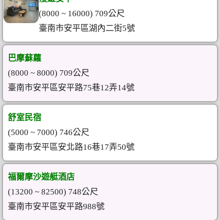
(8000 ~ 16000) 709公尺
臺南市安平區湖內二街5號
巴摩蘇蘿
(8000 ~ 8000) 709公尺
臺南市安平區安平路75巷12弄14號
舒室民宿
(5000 ~ 7000) 746公尺
臺南市安平區安北路16巷17弄50號
福爾摩沙遊艇酒店
(13200 ~ 82500) 748公尺
臺南市安平區安平路988號