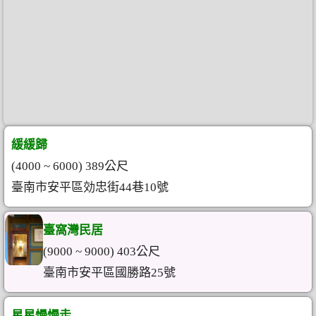
緩緩歸
(4000 ~ 6000) 389公尺
臺南市安平區効忠街44巷10號
臺窩灣民居
(9000 ~ 9000) 403公尺
臺南市安平區國勝路25號
星星慢慢走