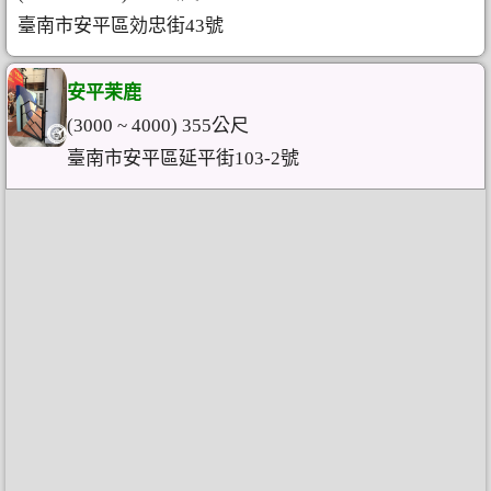
臺南市安平區効忠街43號
安平茉鹿
(3000 ~ 4000) 355公尺
臺南市安平區延平街103-2號