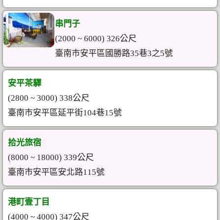
串門子
(2000 ~ 6000) 326公尺
臺南市安平區國勝路35巷3之5號
安平茶驛
(2800 ~ 3000) 338公尺
臺南市安平區延平街104巷15號
拾光旅宿
(8000 ~ 18000) 339公尺
臺南市安平區安北路115號
港町壹丁目
(4000 ~ 4000) 347公尺