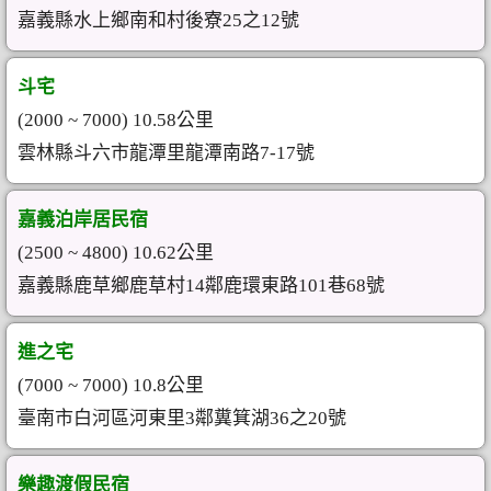
嘉義縣水上鄉南和村後寮25之12號
斗宅
(2000 ~ 7000) 10.58公里
雲林縣斗六市龍潭里龍潭南路7-17號
嘉義泊岸居民宿
(2500 ~ 4800) 10.62公里
嘉義縣鹿草鄉鹿草村14鄰鹿環東路101巷68號
進之宅
(7000 ~ 7000) 10.8公里
臺南市白河區河東里3鄰糞箕湖36之20號
樂趣渡假民宿