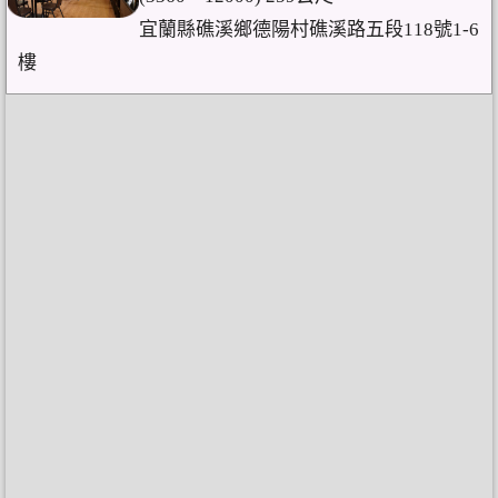
宜蘭縣礁溪鄉德陽村礁溪路五段118號1-6
樓