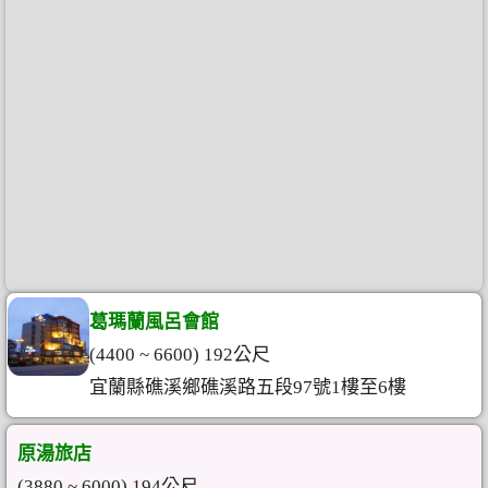
葛瑪蘭風呂會館
(4400 ~ 6600) 192公尺
宜蘭縣礁溪鄉礁溪路五段97號1樓至6樓
原湯旅店
(3880 ~ 6000) 194公尺