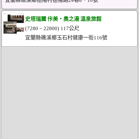
宜蘭縣礁溪鄉德陽村德陽路24巷8、10號
史塔瑞麗 佧美‧奧之湯 溫泉旅館
(7280 ~ 22800) 117公尺
宜蘭縣礁溪鄉玉石村健康一街116號