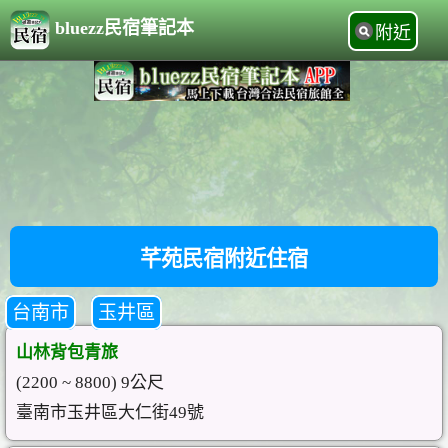
bluezz民宿筆記本
附近
芊苑民宿附近住宿
台南市
玉井區
山林背包青旅
(2200 ~ 8800) 9公尺
臺南市玉井區大仁街49號