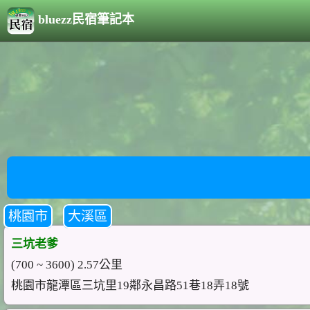
bluezz民宿筆記本
桃園市
大溪區
三坑老爹
(700 ~ 3600) 2.57公里
桃園市龍潭區三坑里19鄰永昌路51巷18弄18號