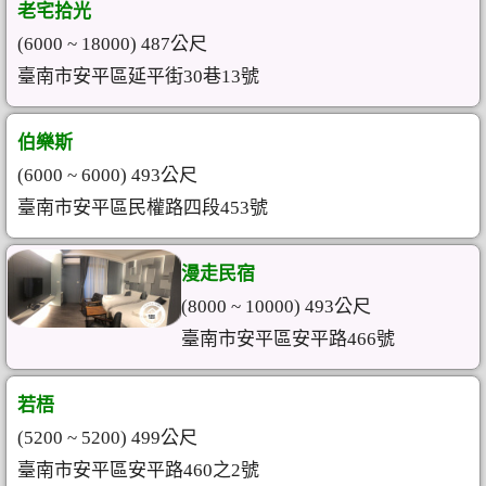
老宅拾光
(6000 ~ 18000) 487公尺
臺南市安平區延平街30巷13號
伯樂斯
(6000 ~ 6000) 493公尺
臺南市安平區民權路四段453號
漫走民宿
(8000 ~ 10000) 493公尺
臺南市安平區安平路466號
若梧
(5200 ~ 5200) 499公尺
臺南市安平區安平路460之2號