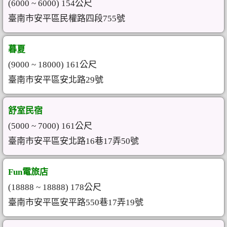
(6000 ~ 6000) 154公尺
臺南市安平區民權路四段755號
暮夏
(9000 ~ 18000) 161公尺
臺南市安平區安北路29號
舒室民宿
(5000 ~ 7000) 161公尺
臺南市安平區安北路16巷17弄50號
Fun電旅店
(18888 ~ 18888) 178公尺
臺南市安平區安平路550巷17弄19號