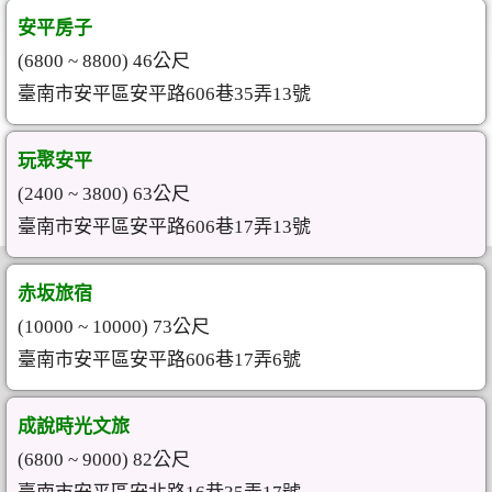
安平房子
(6800 ~ 8800) 46公尺
臺南市安平區安平路606巷35弄13號
玩聚安平
(2400 ~ 3800) 63公尺
臺南市安平區安平路606巷17弄13號
赤坂旅宿
(10000 ~ 10000) 73公尺
臺南市安平區安平路606巷17弄6號
成說時光文旅
(6800 ~ 9000) 82公尺