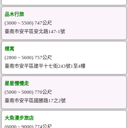
品木行旅
(3000 ~ 5500) 747公尺
臺南市安平區安北路147-1號
樸寓
(2800 ~ 5600) 757公尺
臺南市安平區建平十七街243號1至4樓
星星慢慢走
(5000 ~ 5000) 770公尺
臺南市安平區國勝路17之2號
大魚漫步旅店
(6000 ~ 9000) 774公尺