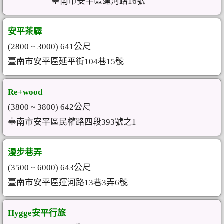
臺南市安平區運河路16號
安平茶驛
(2800 ~ 3000) 641公尺
臺南市安平區延平街104巷15號
Re+wood
(3800 ~ 3800) 642公尺
臺南市安平區民權路四段393號之1
漫步巷弄
(3500 ~ 6000) 643公尺
臺南市安平區運河路13巷3弄6號
Hygge安平行旅