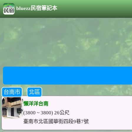
bluezz民宿筆記本
台南市
北區
懶洋洋台南
(3800 ~ 3800) 26公尺
臺南市北區國華街四段9巷7號