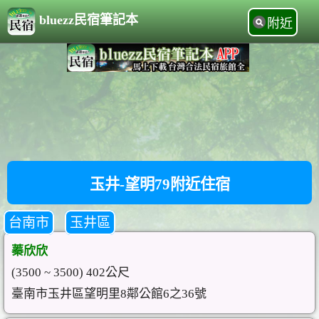
bluezz民宿筆記本
附近
玉井-望明79附近住宿
台南市
玉井區
蓁欣欣
(3500 ~ 3500) 402公尺
臺南市玉井區望明里8鄰公館6之36號