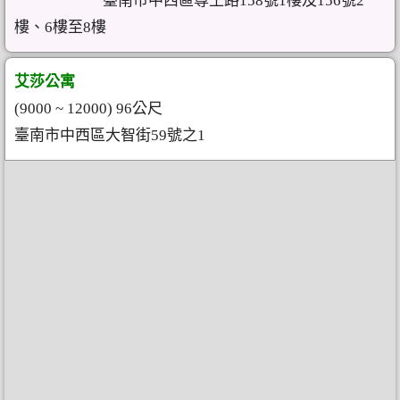
臺南市中西區尊王路158號1樓及156號2
樓、6樓至8樓
艾莎公寓
(9000 ~ 12000) 96公尺
臺南市中西區大智街59號之1