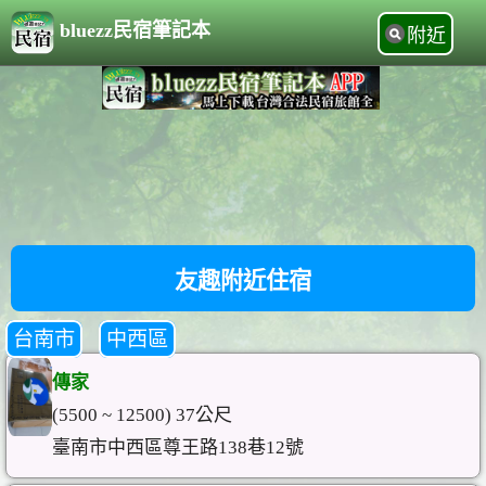
bluezz民宿筆記本
附近
友趣附近住宿
台南市
中西區
傳家
(5500 ~ 12500) 37公尺
臺南市中西區尊王路138巷12號