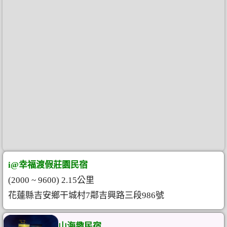
i@幸福渡假莊園民宿
(2000 ~ 9600) 2.15公里
花蓮縣吉安鄉干城村7鄰吉興路三段986號
山海趣民宿