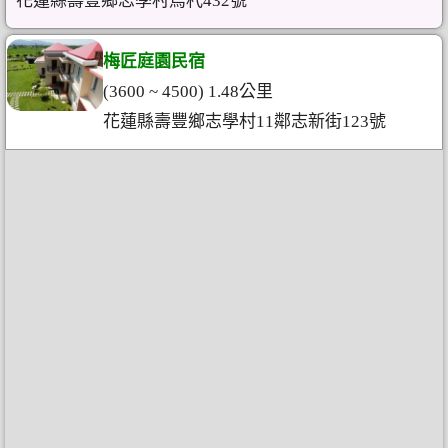
花蓮縣壽豐鄉志學村烏杙432號
梅匠庭園民宿
(3600 ~ 4500) 1.48公里
花蓮縣壽豐鄉志學村11鄰志新街123號