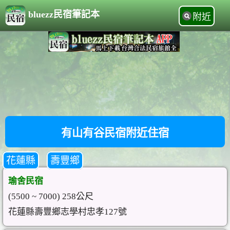
bluezz民宿筆記本
附近
有山有谷民宿附近住宿
花蓮縣
壽豐鄉
瑜舍民宿
(5500 ~ 7000) 258公尺
花蓮縣壽豐鄉志學村忠孝127號