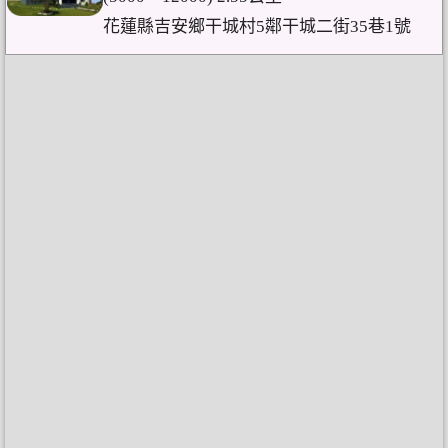
花蓮縣吉安鄉干城村5鄰干城二街35巷1號