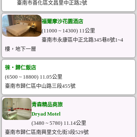
臺南市善化區文昌里中正路2號
福爾摩沙花園酒店
(11000 ~ 14300) 11公里
臺南市永康區中正北路345巷8號1~4
樓，地下一層
徠・歸仁飯店
(6500 ~ 18800) 11.05公里
臺南市歸仁區中山路三段455號
青森精品商旅
Dryad Motel
(3480 ~ 5780) 11.14公里
臺南市歸仁區南興里文化街3段529號