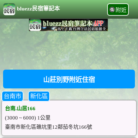
bluezz民宿筆記本
附近
山莊別野附近住宿
台南市
新化區
台南.山居166
(3000 ~ 6000) 1公里
臺南市新化區礁坑里12鄰茄冬坑166號