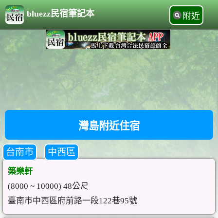
bluezz民宿筆記本
附近
灣島附近住宿
台南市
中西區
築樂軒
(8000 ~ 10000) 48公尺
臺南市中西區府前路一段122巷95號