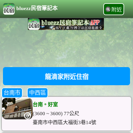
bluezz民宿筆記本
附近
龍滴家附近住宿
台南市
中西區
台南。好室
(3600 ~ 3600) 77公尺
臺南市中西區大福街3巷14號