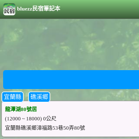
bluezz民宿筆記本
宜蘭縣
礁溪鄉
龍潭湖80號居
(12000 ~ 18000) 0公尺
宜蘭縣礁溪鄉漳福路53巷50弄80號