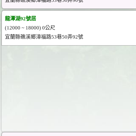
宜蘭縣礁溪鄉漳福路53巷50弄90號
龍潭湖92號居
(12000 ~ 18000) 0公尺
宜蘭縣礁溪鄉漳福路53巷50弄92號