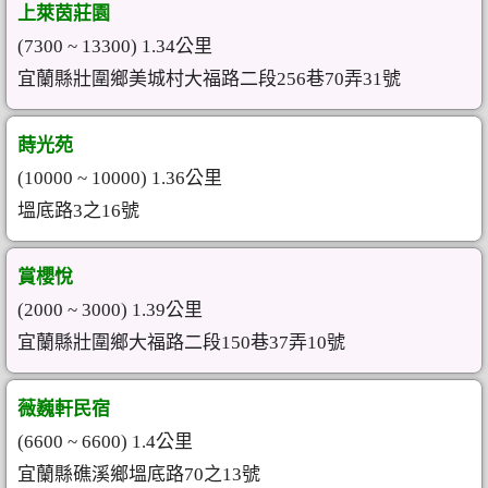
上萊茵莊園
(7300 ~ 13300) 1.34公里
宜蘭縣壯圍鄉美城村大福路二段256巷70弄31號
蒔光苑
(10000 ~ 10000) 1.36公里
塭底路3之16號
賞櫻悅
(2000 ~ 3000) 1.39公里
宜蘭縣壯圍鄉大福路二段150巷37弄10號
薇巍軒民宿
(6600 ~ 6600) 1.4公里
宜蘭縣礁溪鄉塭底路70之13號