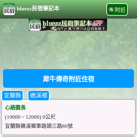
bluezz民宿筆記本
附近
犀牛傳奇附近住宿
宜蘭縣
礁溪鄉
心語園長
(10000 ~ 12000) 0公尺
宜蘭縣礁溪鄉車路頭三路80號