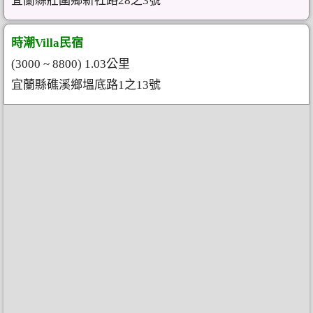
宜蘭縣壯圍鄉新社路28之3號
時潮Villa民宿
(3000 ~ 8800) 1.03公里
宜蘭縣礁溪鄉塭底路1之13號