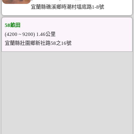
宜蘭縣礁溪鄉時潮村塭底路1-8號
58畝田
(4200 ~ 9200) 1.46公里
宜蘭縣壯圍鄉新社路58之16號