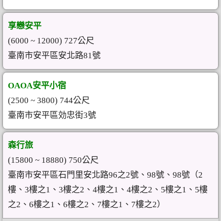
享戀安平
(6000 ~ 12000) 727公尺
臺南市安平區安北路81號
OAOA安平小宿
(2500 ~ 3800) 744公尺
臺南市安平區効忠街3號
森行旅
(15800 ~ 18880) 750公尺
臺南市安平區石門里安北路96之2號、98號、98號（2
樓、3樓之1、3樓之2、4樓之1、4樓之2、5樓之1、5樓
之2、6樓之1、6樓之2、7樓之1、7樓之2）