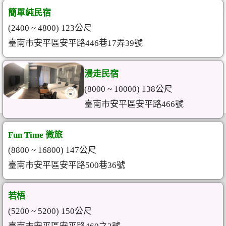
簡單純民宿
(2400 ~ 4800) 123公尺
臺南市安平區安平路446巷17弄39號
漫走民宿
(8000 ~ 10000) 138公尺
臺南市安平區安平路466號
Fun Time 微旅
(8800 ~ 16800) 147公尺
臺南市安平區安平路500巷36號
若梧
(5200 ~ 5200) 150公尺