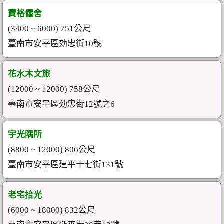
寶格儷舍
(3400 ~ 6000) 751公尺
臺南市安平區効忠街10號
花水木文旅
(12000 ~ 12000) 758公尺
臺南市安平區効忠街12號之6
宇光隅所
(8800 ~ 12000) 806公尺
臺南市安平區建平十七街131號
老宅拾光
(6000 ~ 18000) 832公尺