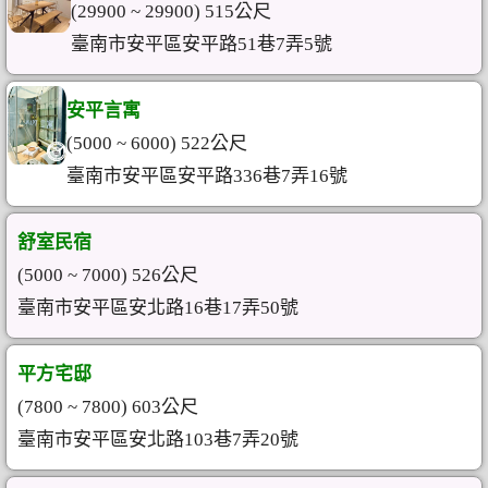
(29900 ~ 29900) 515公尺
臺南市安平區安平路51巷7弄5號
安平言寓
(5000 ~ 6000) 522公尺
臺南市安平區安平路336巷7弄16號
舒室民宿
(5000 ~ 7000) 526公尺
臺南市安平區安北路16巷17弄50號
平方宅邸
(7800 ~ 7800) 603公尺
臺南市安平區安北路103巷7弄20號