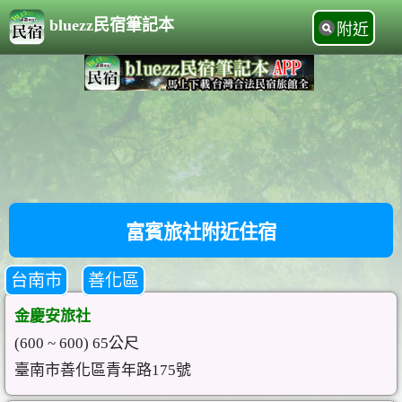
bluezz民宿筆記本
附近
富賓旅社附近住宿
台南市
善化區
金慶安旅社
(600 ~ 600) 65公尺
臺南市善化區青年路175號