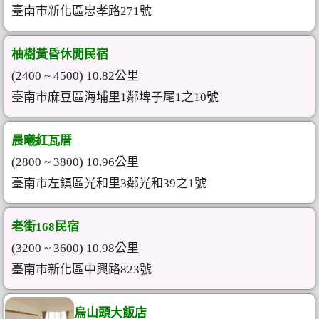
臺南市新化區忠孝路271號
柚樹黃昏休閒民宿
(2400 ~ 4500) 10.82公里
臺南市麻豆區海埔里1鄰埤子尾1之10號
晨曦紅瓦厝
(2800 ~ 3800) 10.96公里
臺南市左鎮區光和里3鄰光和39之1號
老街168民宿
(3200 ~ 3600) 10.98公里
臺南市新化區中興路823號
烏山頭大飯店