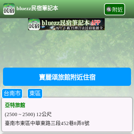
bluezz民宿筆記本
附近
寶麗頌旅館附近住宿
台南市
東區
亞特旅館
(2500 ~ 2500) 12公尺
臺南市東區中華東路三段452巷8弄8號