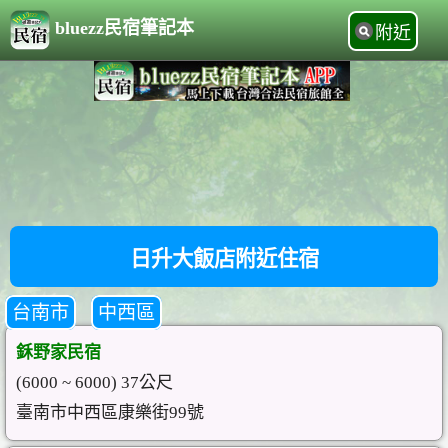
bluezz民宿筆記本
附近
日升大飯店附近住宿
台南市
中西區
鉌野家民宿
(6000 ~ 6000) 37公尺
臺南市中西區康樂街99號