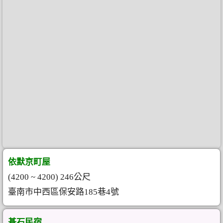
依默京町屋
(4200 ~ 4200) 246公尺
臺南市中西區保安路185巷4號
碁石民宿