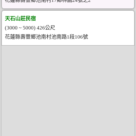
花蓮縣壽豐鄉池南村17鄰林園24號之2
天石山莊民宿
(3000 ~ 5000) 426公尺
花蓮縣壽豐鄉池南村池南路1段106號