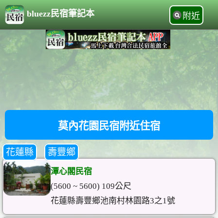
bluezz民宿筆記本
附近
莫內花園民宿附近住宿
花蓮縣
壽豐鄉
潭心閣民宿
(5600 ~ 5600) 109公尺
花蓮縣壽豐鄉池南村林園路3之1號