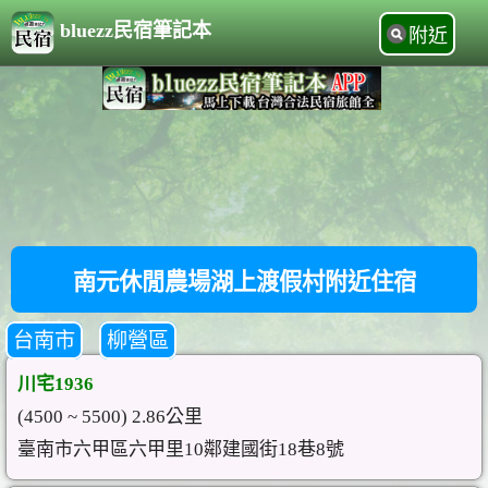
bluezz民宿筆記本
附近
南元休閒農場湖上渡假村附近住宿
台南市
柳營區
川宅1936
(4500 ~ 5500) 2.86公里
臺南市六甲區六甲里10鄰建國街18巷8號