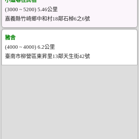
小道巷往民宿
(3000 ~ 5200) 5.46公里
嘉義縣竹崎鄉中和村18鄰石棹6之6號
豬舍
(4000 ~ 4000) 6.2公里
臺南市柳營區東昇里13鄰天生街42號