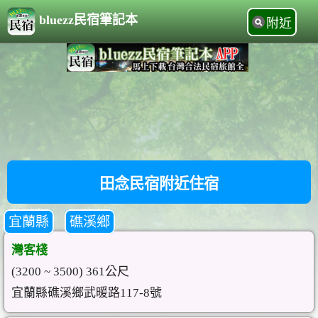
bluezz民宿筆記本
附近
田念民宿附近住宿
宜蘭縣
礁溪鄉
灣客棧
(3200 ~ 3500) 361公尺
宜蘭縣礁溪鄉武暖路117-8號