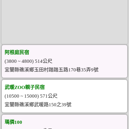
阿根庭民宿
(3800 ~ 4800) 514公尺
宜蘭縣礁溪鄉玉田村踏踏五路170巷35弄9號
武暖ZOO親子民宿
(10500 ~ 15000) 571公尺
宜蘭縣礁溪鄉武暖路150之39號
瑪僯100