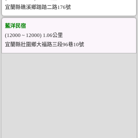
宜蘭縣礁溪鄉踏踏二路176號
藍洋民宿
(12000 ~ 12000) 1.06公里
宜蘭縣壯圍鄉大福路三段96巷10號