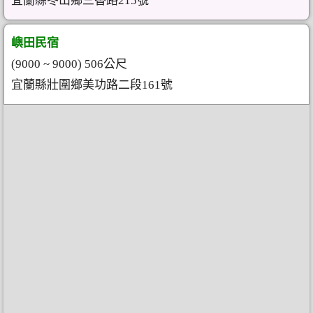
宜蘭縣冬山鄉三香路215號
嶼田民宿
(9000 ~ 9000) 506公尺
宜蘭縣壯圍鄉美功路二段161號