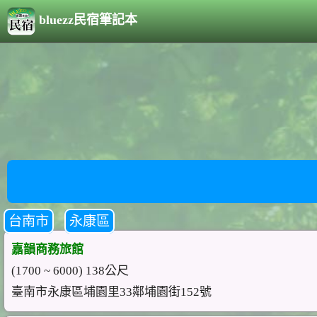
bluezz民宿筆記本
台南市
永康區
嘉韻商務旅館
(1700 ~ 6000) 138公尺
臺南市永康區埔園里33鄰埔園街152號