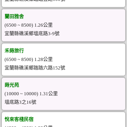
蘭田雅舍
(6500 ~ 8500) 1.26公里
宜蘭縣礁溪鄉塭底路3-9號
禾蒔旅行
(6500 ~ 8500) 1.28公里
宜蘭縣礁溪鄉踏踏六路152號
蒔光苑
(10000 ~ 10000) 1.31公里
塭底路3之16號
悅來客棧民宿