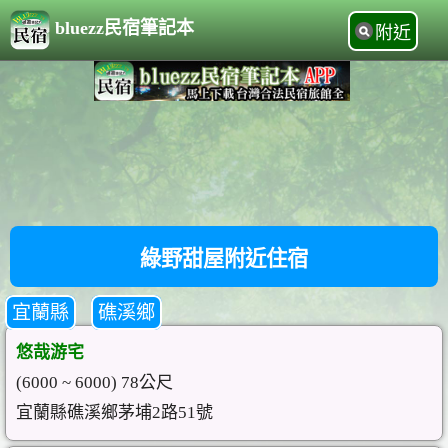
bluezz民宿筆記本
附近
綠野甜屋附近住宿
宜蘭縣
礁溪鄉
悠哉游宅
(6000 ~ 6000) 78公尺
宜蘭縣礁溪鄉茅埔2路51號