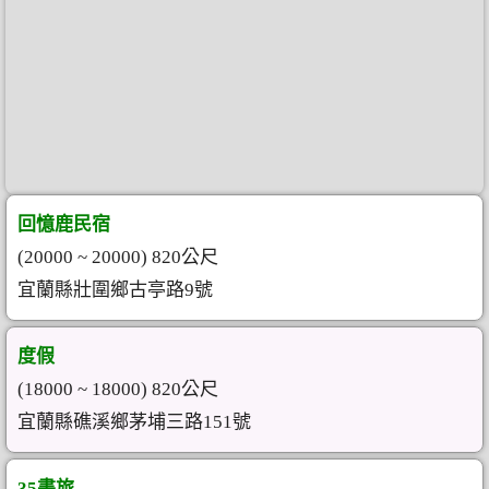
回憶鹿民宿
(20000 ~ 20000) 820公尺
宜蘭縣壯圍鄉古亭路9號
度假
(18000 ~ 18000) 820公尺
宜蘭縣礁溪鄉茅埔三路151號
35書旅