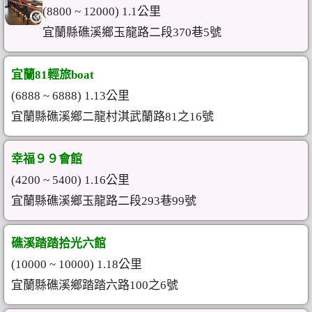
(8800 ~ 12000) 1.1公里
宜蘭縣礁溪鄉玉龍路二段370巷5號
宜蘭81輕旅boat
(6888 ~ 6888) 1.13公里
宜蘭縣礁溪鄉二龍村淇武蘭路81之16號
幸福９９會館
(4200 ~ 5400) 1.16公里
宜蘭縣礁溪鄉玉龍路二段293巷99號
礁溪踏踏拾光六館
(10000 ~ 10000) 1.18公里
宜蘭縣礁溪鄉踏踏六路100之6號