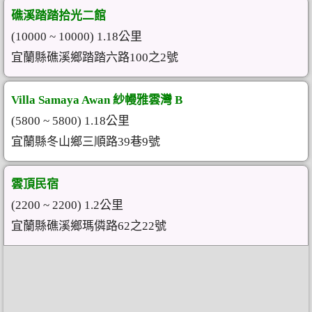
礁溪踏踏拾光二館
(10000 ~ 10000) 1.18公里
宜蘭縣礁溪鄉踏踏六路100之2號
Villa Samaya Awan 紗幔雅雲灣 B
(5800 ~ 5800) 1.18公里
宜蘭縣冬山鄉三順路39巷9號
雲頂民宿
(2200 ~ 2200) 1.2公里
宜蘭縣礁溪鄉瑪僯路62之22號