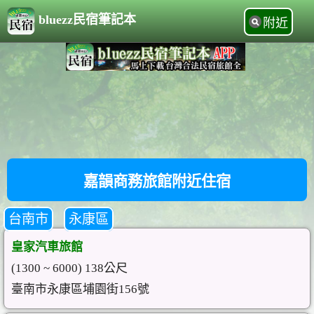
bluezz民宿筆記本
附近
嘉韻商務旅館附近住宿
台南市
永康區
皇家汽車旅館
(1300 ~ 6000) 138公尺
臺南市永康區埔園街156號