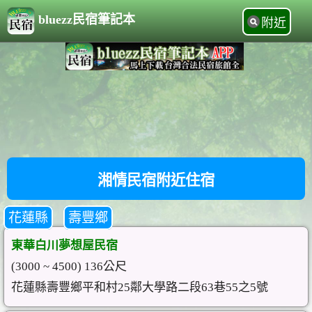
bluezz民宿筆記本
附近
湘情民宿附近住宿
花蓮縣
壽豐鄉
東華白川夢想屋民宿
(3000 ~ 4500) 136公尺
花蓮縣壽豐鄉平和村25鄰大學路二段63巷55之5號