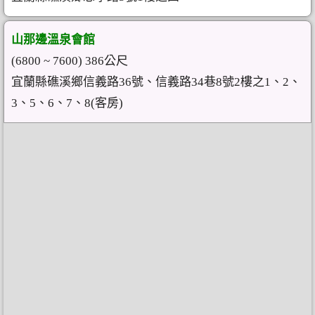
山那邊溫泉會館
(6800 ~ 7600) 386公尺
宜蘭縣礁溪鄉信義路36號、信義路34巷8號2樓之1、2、
3、5、6、7、8(客房)