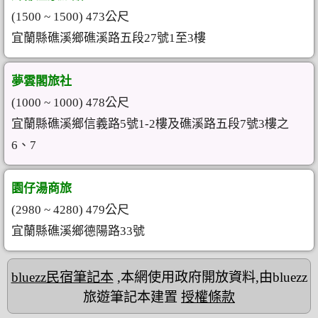
(1500 ~ 1500) 473公尺
宜蘭縣礁溪鄉礁溪路五段27號1至3樓
夢雲閣旅社
(1000 ~ 1000) 478公尺
宜蘭縣礁溪鄉信義路5號1-2樓及礁溪路五段7號3樓之
6、7
園仔湯商旅
(2980 ~ 4280) 479公尺
宜蘭縣礁溪鄉德陽路33號
bluezz民宿筆記本
,本網使用政府開放資料,由bluezz
旅遊筆記本建置
授權條款