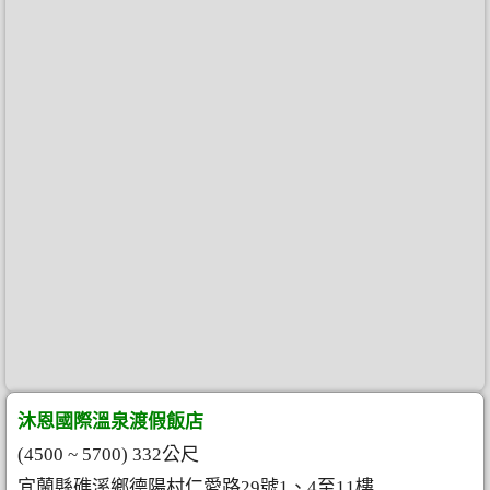
沐恩國際溫泉渡假飯店
(4500 ~ 5700) 332公尺
宜蘭縣礁溪鄉德陽村仁愛路29號1、4至11樓