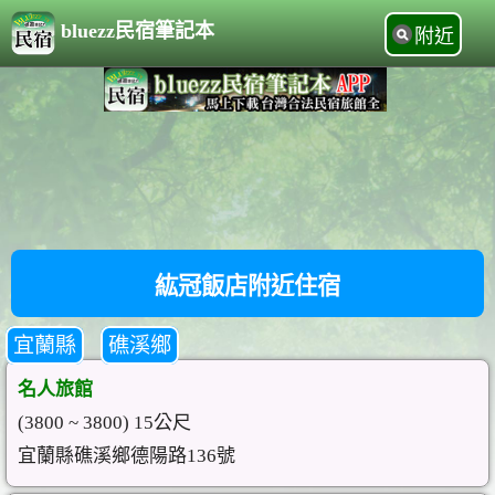
bluezz民宿筆記本
附近
紘冠飯店附近住宿
宜蘭縣
礁溪鄉
名人旅館
(3800 ~ 3800) 15公尺
宜蘭縣礁溪鄉德陽路136號