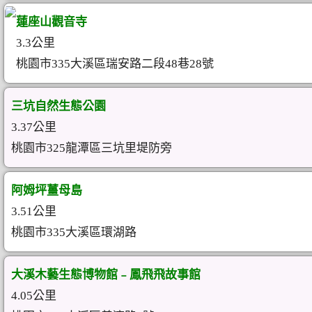
蓮座山觀音寺
3.3公里
桃園市335大溪區瑞安路二段48巷28號
三坑自然生態公園
3.37公里
桃園市325龍潭區三坑里堤防旁
阿姆坪薑母島
3.51公里
桃園市335大溪區環湖路
大溪木藝生態博物館﹣鳳飛飛故事館
4.05公里