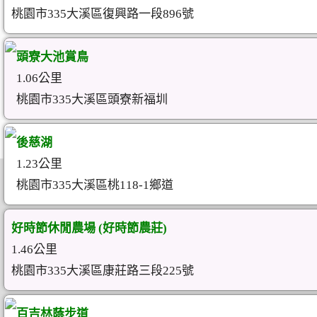
桃園市335大溪區復興路一段896號
頭寮大池賞鳥
1.06公里
桃園市335大溪區頭寮新福圳
後慈湖
1.23公里
桃園市335大溪區桃118-1鄉道
好時節休閒農場 (好時節農莊)
1.46公里
桃園市335大溪區康莊路三段225號
百吉林蔭步道