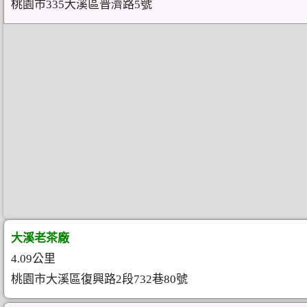
桃園市335大溪區普濟路5號
大溪老茶廠
4.09公里
桃園市大溪區復興路2段732巷80號