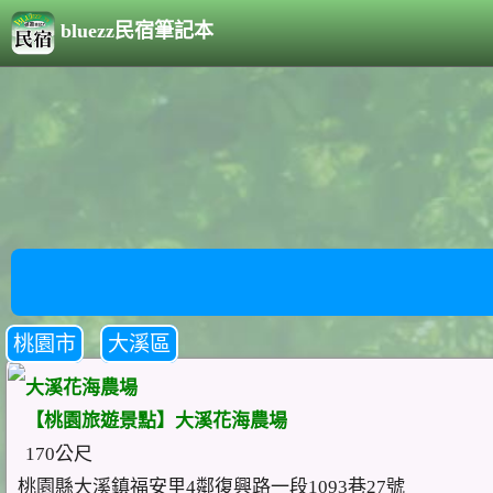
bluezz民宿筆記本
桃園市
大溪區
大溪花海農場
【桃園旅遊景點】大溪花海農場
170公尺
桃園縣大溪鎮福安里4鄰復興路一段1093巷27號