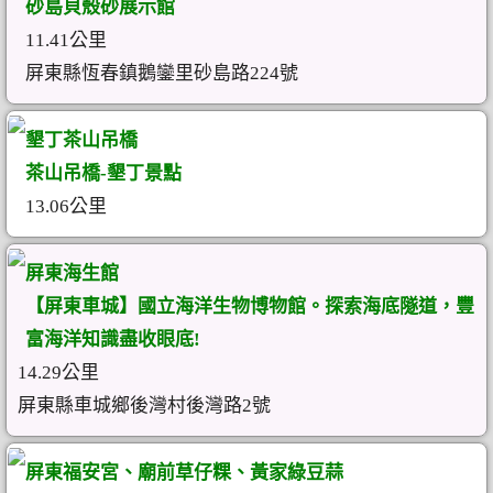
砂島貝殼砂展示館
11.41公里
屏東縣恆春鎮鵝鑾里砂島路224號
墾丁茶山吊橋
茶山吊橋-墾丁景點
13.06公里
屏東海生館
【屏東車城】國立海洋生物博物館。探索海底隧道，豐
富海洋知識盡收眼底!
14.29公里
屏東縣車城鄉後灣村後灣路2號
屏東福安宮、廟前草仔粿、黃家綠豆蒜