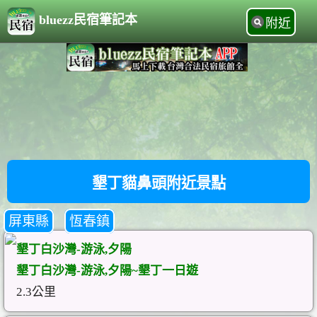
bluezz民宿筆記本
附近
墾丁貓鼻頭附近景點
屏東縣
恆春鎮
墾丁白沙灣-游泳,夕陽
墾丁白沙灣-游泳,夕陽~墾丁一日遊
2.3公里