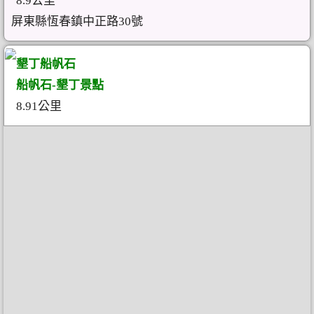
8.9公里
屏東縣恆春鎮中正路30號
墾丁船帆石
船帆石-墾丁景點
8.91公里