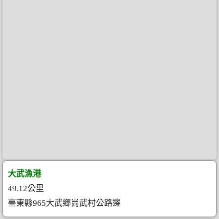
大武漁港
49.12公里
臺東縣965大武鄉尚武村公路邊