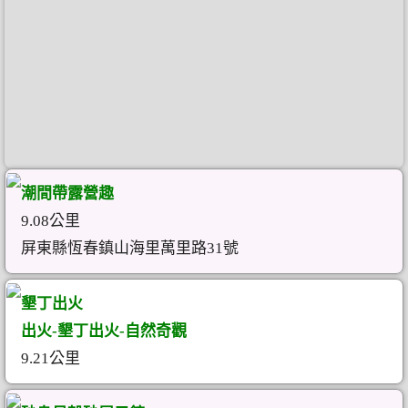
潮間帶露營趣
9.08公里
屏東縣恆春鎮山海里萬里路31號
墾丁出火
出火-墾丁出火-自然奇觀
9.21公里