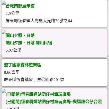
台電南部展示館
2.9公里
屏東縣恆春鎮大光里大光路79號之64
關山夕照、日落
關山夕照、日落,關山民宿
5.07公里
墾丁國家森林遊樂區
8.66公里
屏東縣恆春鎮墾丁里公園路201號
[已關閉]恆春轉運站囝仔村童玩廣場
[已關閉]恆春轉運站囝仔村童玩廣場~與逗趣公仔合照