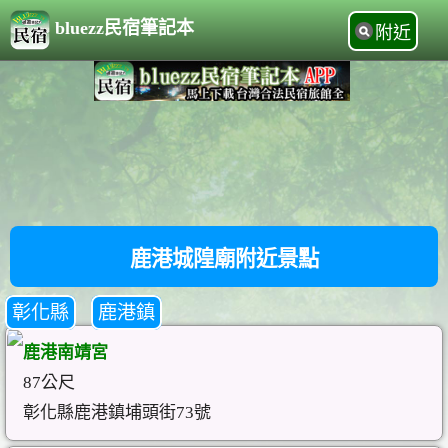
bluezz民宿筆記本
附近
鹿港城隍廟附近景點
彰化縣
鹿港鎮
鹿港南靖宮
87公尺
彰化縣鹿港鎮埔頭街73號