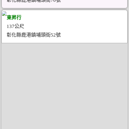
彰化縣鹿港鎮埔頭街70號
東昇行
137公尺
彰化縣鹿港鎮埔頭街52號