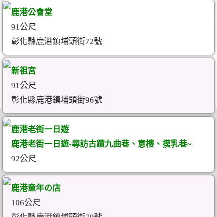
鹿港公會堂
91公尺
彰化縣鹿港鎮埔頭街72號
新祖宮
91公尺
彰化縣鹿港鎮埔頭街96號
鹿港老街一日遊
鹿港老街一日遊-尋訪古蹟九曲巷、意樓、摸乳巷~
92公尺
鹿港童年の店
106公尺