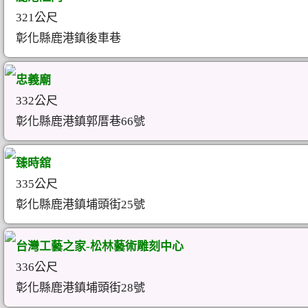
321公尺
彰化縣鹿港鎮後車巷
忠義廟
332公尺
彰化縣鹿港鎮郭厝巷66號
臻時舘
335公尺
彰化縣鹿港鎮埔頭街25號
台灣工藝之家-松林藝術雕刻中心
336公尺
彰化縣鹿港鎮埔頭街28號