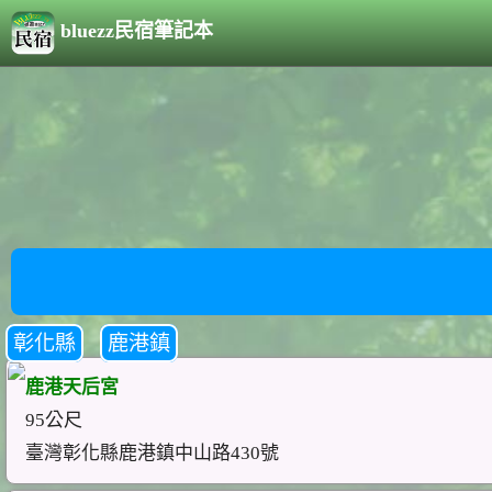
bluezz民宿筆記本
彰化縣
鹿港鎮
鹿港天后宮
95公尺
臺灣彰化縣鹿港鎮中山路430號