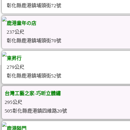
彰化縣鹿港鎮埔頭街72號
鹿港童年の店
237公尺
彰化縣鹿港鎮埔頭街70號
東昇行
279公尺
彰化縣鹿港鎮埔頭街52號
台灣工藝之家-巧昕立體繡
295公尺
505彰化縣鹿港鎮四維路20號
鹿港隘門