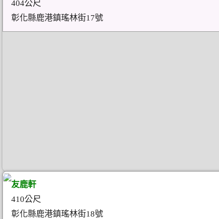
404公尺
彰化縣鹿港鎮瑤林街17號
友鹿軒
410公尺
彰化縣鹿港鎮瑤林街18號