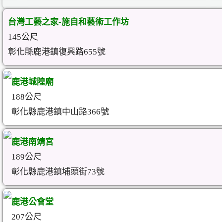
台灣工藝之家-施自和藝術工作坊
145公尺
彰化縣鹿港鎮復興路655號
鹿港城隍廟
188公尺
彰化縣鹿港鎮中山路366號
鹿港南靖宮
189公尺
彰化縣鹿港鎮埔頭街73號
鹿港公會堂
207公尺