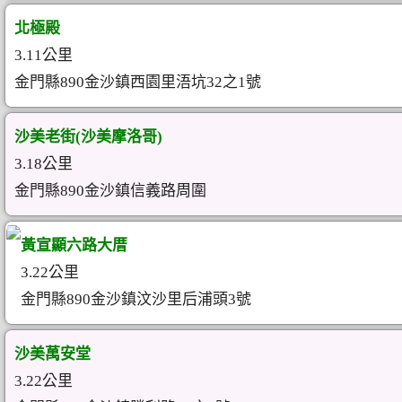
北極殿
3.11公里
金門縣890金沙鎮西園里浯坑32之1號
沙美老街(沙美摩洛哥)
3.18公里
金門縣890金沙鎮信義路周圍
黃宣顯六路大厝
3.22公里
金門縣890金沙鎮汶沙里后浦頭3號
沙美萬安堂
3.22公里