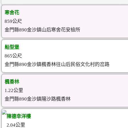
寒舍花
859公尺
金門縣890金沙鎮山后寒舍花安檢所
船型堡
865公尺
金門縣890金沙鎮楓香林往山后民俗文化村的岔路
楓香林
1.22公里
金門縣890金沙鎮陽沙路楓香林
陳德幸洋樓
2.04公里