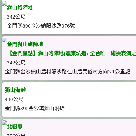
獅山砲陣地
342公尺
金門縣890金沙鎮陽沙路376號
金門獅山砲陣地
【金門景點】獅山砲陣地(震東坑道)-全台唯一砲操表演
342公尺
金門縣金沙鎮山后村陽沙路往山后民俗村方向3.1公里處
獅山海灘
440公尺
金門縣890金沙鎮獅山附近
北嶽廟