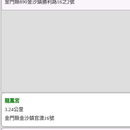
金門縣890金沙鎮勝利路16之2號
龍鳳宮
3.24公里
金門縣金沙鎮官澳16號