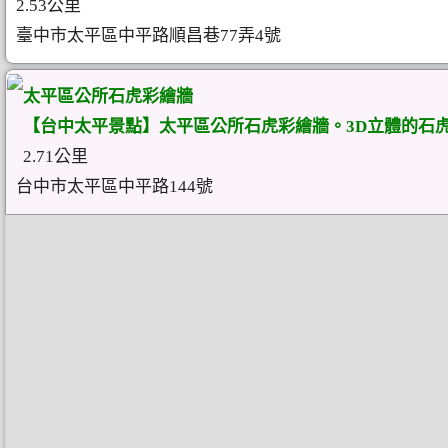
2.53公里
臺中市太平區中平路順昌巷77弄4號
太平區公所石虎彩繪牆
【台中太平景點】太平區公所石虎彩繪牆。3D立體的石
2.71公里
台中市太平區中平路144號