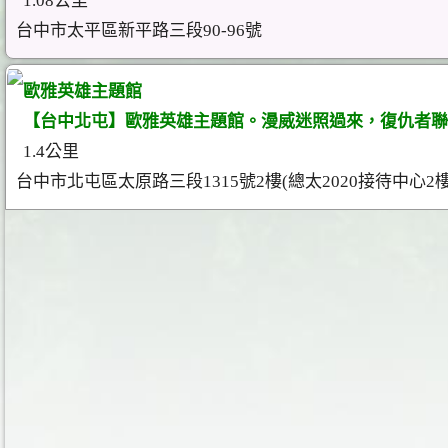
1.08公里
台中市太平區新平路三段90-96號
歐雅英雄主題館
【台中北屯】歐雅英雄主題館。漫威迷照過來，復仇者聯
1.4公里
台中市北屯區太原路三段1315號2樓(總太2020接待中心2樓