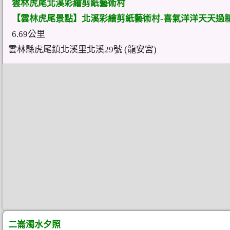
雲林虎尾北溪彩繪剪紙藝術村
【雲林虎尾景點】北溪彩繪剪紙藝術村-喜氣洋洋天天過
6.69公里
雲林縣虎尾鎮北溪里北溪29號 (龍安宮)
二崙濁水夕照