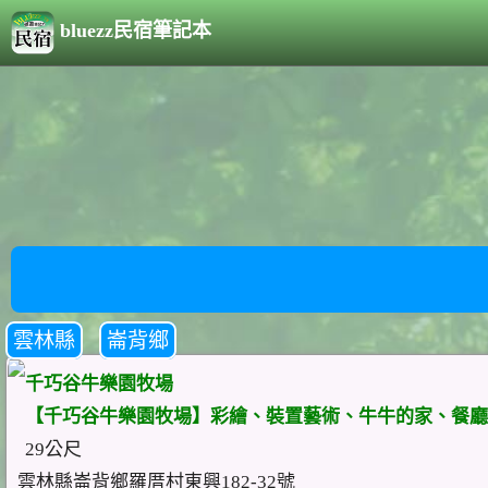
bluezz民宿筆記本
雲林縣
崙背鄉
千巧谷牛樂園牧場
【千巧谷牛樂園牧場】彩繪、裝置藝術、牛牛的家、餐廳及
29公尺
雲林縣崙背鄉羅厝村東興182-32號