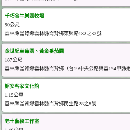
千巧谷牛樂園牧場
50公尺
雲林縣崙背鄉雲林縣崙背鄉東興路182之32號
金世紀草莓園、黃金番茄園
187公尺
雲林縣崙背鄉雲林縣崙背鄉（台19中央公路與雲154甲縣
詔安客家文化館
1.15公里
雲林縣崙背鄉雲林縣崙背鄉民生路28之8號
老土藝術工作室