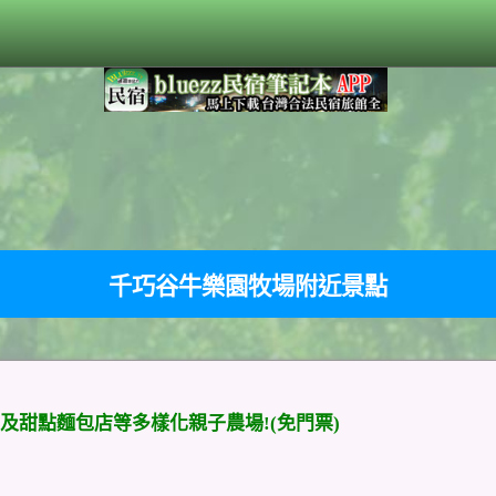
千巧谷牛樂園牧場附近景點
甜點麵包店等多樣化親子農場!(免門票)