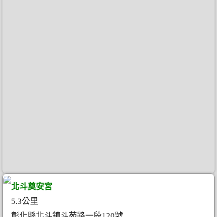
北斗奠安宮
5.3公里
彰化縣北斗鎮斗苑路一段120號