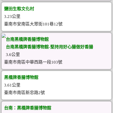
鹽田生態文化村
3.23公里
臺南市安南區大眾街101巷12號
台南黑橋牌香腸博物館
台南黑橋牌香腸博物館-堅持用好心腸做好香腸
3.6公里
臺南市南區中華西路一段103號
黑橋牌香腸博物館
3.61公里
臺南市南區新忠路2號
台南：黑橋牌香腸博物館