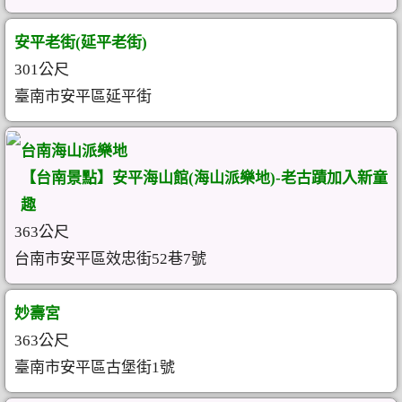
安平老街(延平老街)
301公尺
臺南市安平區延平街
台南海山派樂地
【台南景點】安平海山館(海山派樂地)-老古蹟加入新童
趣
363公尺
台南市安平區效忠街52巷7號
妙壽宮
363公尺
臺南市安平區古堡街1號