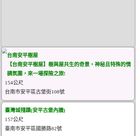
台南安平樹屋
【台南安平樹屋】樹與屋共生的奇景，神秘且特殊的情
調氛圍，來一場探險之旅!
154公尺
台南市安平區古堡街108號
臺灣城殘蹟(安平古堡內牆)
157公尺
臺南市安平區國勝路82號