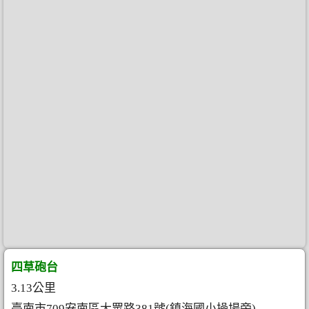
四草砲台
3.13公里
臺南市709安南區大眾路381號(鎮海國小操場旁)