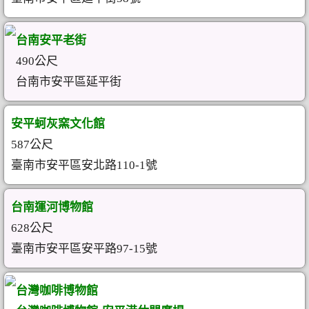
台南安平老街
490公尺
台南市安平區延平街
安平蚵灰窯文化館
587公尺
臺南市安平區安北路110-1號
台南運河博物館
628公尺
臺南市安平區安平路97-15號
台灣咖啡博物館