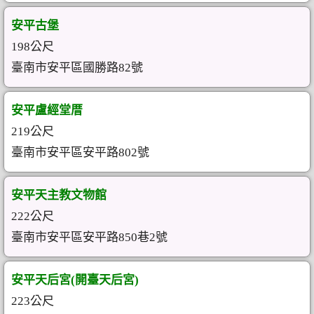
安平古堡
198公尺
臺南市安平區國勝路82號
安平盧經堂厝
219公尺
臺南市安平區安平路802號
安平天主教文物館
222公尺
臺南市安平區安平路850巷2號
安平天后宮(開臺天后宮)
223公尺