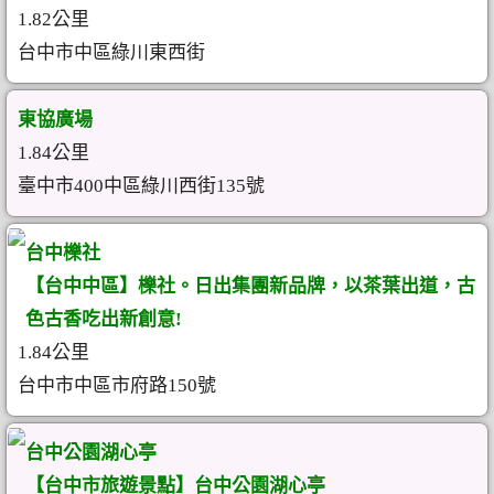
1.82公里
台中市中區綠川東西街
東協廣場
1.84公里
臺中市400中區綠川西街135號
台中櫟社
【台中中區】櫟社。日出集團新品牌，以茶葉出道，古
色古香吃出新創意!
1.84公里
台中市中區市府路150號
台中公園湖心亭
【台中市旅遊景點】台中公園湖心亭