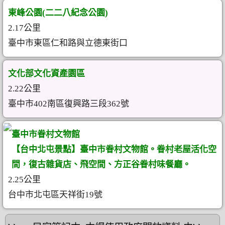
東峰公園(二二八紀念公園)
2.17公里
臺中市東區仁和路與立德東街口
文化部文化資產園區
2.22公里
臺中市402南區復興路三段362號
臺中市眷村文物館
【台中北屯景點】臺中市眷村文物館。眷村老屋活化空
間，復古雜貨店、飛空間、方正谷眷村味餐廳。
2.25公里
台中市北屯區天祥街19號