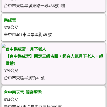
台中市東區旱溪東路一段456號1樓
樂成宮
378公尺
臺中市401東區旱溪街48 號
台中樂成宮．月下老人
【台中樂成宮】國定三級古蹟。超夯人氣月下老人，超
靈驗!
379公尺
台中市東區旱溪街48號
台中南天宮-關帝聖君
634公尺
臺中市401東區自由路三段309 號