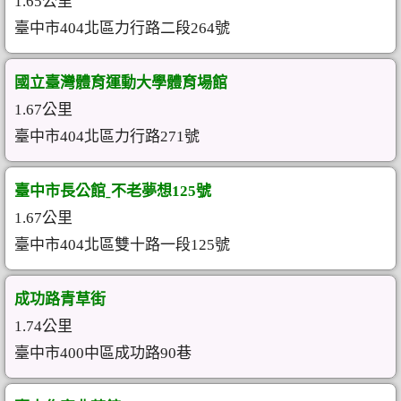
1.65公里
臺中市404北區力行路二段264號
國立臺灣體育運動大學體育場館
1.67公里
臺中市404北區力行路271號
臺中市長公館ˍ不老夢想125號
1.67公里
臺中市404北區雙十路一段125號
成功路青草街
1.74公里
臺中市400中區成功路90巷