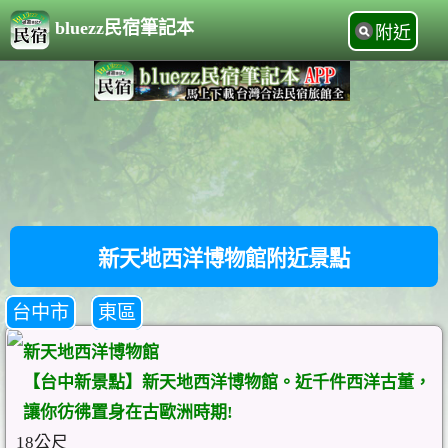
bluezz民宿筆記本
附近
新天地西洋博物館附近景點
台中市
東區
新天地西洋博物館
【台中新景點】新天地西洋博物館。近千件西洋古董，
讓你彷彿置身在古歐洲時期!
18公尺