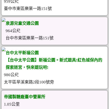
959公尺
臺中市東區樂業一路151號
泉源兒童交通公園
964公尺
台中市東區樂業一路151號
台中太平新福公園
【台中太平公園】新福公園。新式遊具!紅色城保內的
探索迷宮，快來遊玩吧!
986公尺
太平區旱溪東路2段100號旁
帝國製糖廠臺中營業所
1.05公里