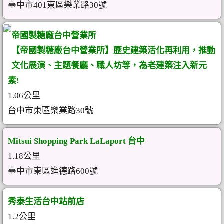
臺中市401東區樂業路30號
帝國製糖廠台中營業所
【帝國製糖廠台中營業所】歷史建築活化再利用，推動
文化展演、主題餐廳、職人坊等，為老建築注入新元
素!
1.06公里
台中市東區樂業路30號
Mitsui Shopping Park LaLaport 台中
1.18公里
臺中市東區進德路600號
秀泰生活台中站前店
1.2公里