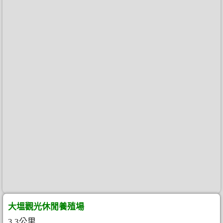
大塭觀光休閒養殖場
3.3公里