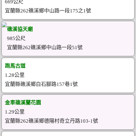
669公尺
宜蘭縣262礁溪鄉中山路一段175之1號
礁溪協天廟
985公尺
宜蘭縣262礁溪鄉中山路一段51號
跑馬古道
1.28公里
宜蘭縣礁溪鄉白石腳路157巷1號
金車礁溪蘭花園
1.29公里
宜蘭縣262礁溪鄉德陽村奇立丹路103-1號