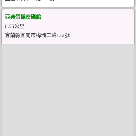
亞典蛋糕密碼館
6.55公里
宜蘭縣宜蘭市梅洲二路122號