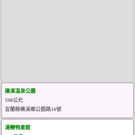
礁溪溫泉公園
598公尺
宜蘭縣礁溪鄉公園路16號
湯戀物產館