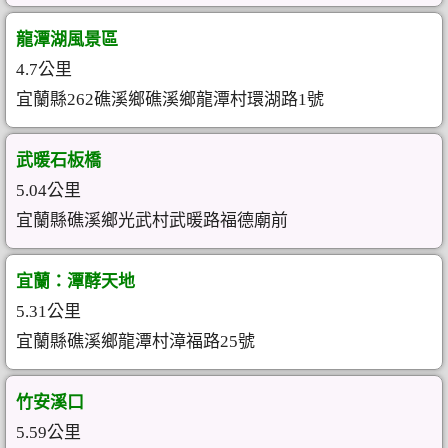
龍潭湖風景區
4.7公里
宜蘭縣262礁溪鄉礁溪鄉龍潭村環湖路1號
武暖石板橋
5.04公里
宜蘭縣礁溪鄉光武村武暖路福德廟前
宜蘭：潭酵天地
5.31公里
宜蘭縣礁溪鄉龍潭村漳福路25號
竹安溪口
5.59公里