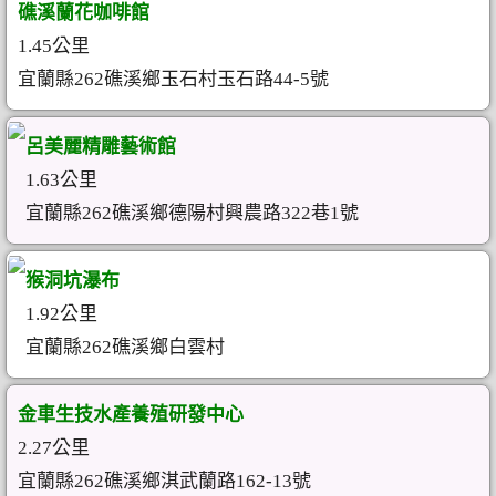
礁溪蘭花咖啡館
1.45公里
宜蘭縣262礁溪鄉玉石村玉石路44-5號
呂美麗精雕藝術館
1.63公里
宜蘭縣262礁溪鄉德陽村興農路322巷1號
猴洞坑瀑布
1.92公里
宜蘭縣262礁溪鄉白雲村
金車生技水產養殖研發中心
2.27公里
宜蘭縣262礁溪鄉淇武蘭路162-13號