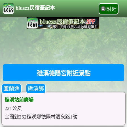
bluezz民宿筆記本
附近
礁溪德陽宮附近景點
宜蘭縣
礁溪鄉
礁溪站前廣場
221公尺
宜蘭縣262礁溪鄉德陽村溫泉路1號