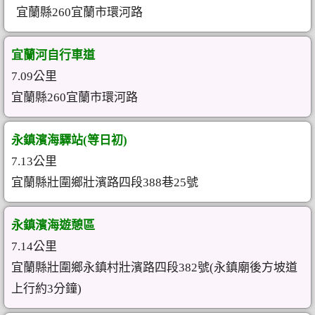
宜蘭縣260宜蘭市環河路
宜蘭河自行車道
7.09公里
宜蘭縣260宜蘭市環河路
永鎮濱海驛站(等日初)
7.13公里
宜蘭縣壯圍鄉壯濱路四段388巷25號
永鎮濱海遊憩區
7.14公里
宜蘭縣壯圍鄉永鎮村壯濱路四段382號(永鎮廟後方坡道
上行約3分鐘)