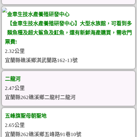
金車生技水產養殖研發中心
【金車生技水產養殖研發中心】大型水族館，可看到多
類魚種及超大鯊魚及魟魚，還有新鮮海產購買，需收門
票費!
2.32公里
宜蘭縣礁溪鄉淇武蘭路162-13號
二龍河
2.47公里
宜蘭縣262礁溪鄉二龍村二龍河
五峰旗聖母朝聖地
2.65公里
宜蘭縣262礁溪鄉五峰路91巷10號