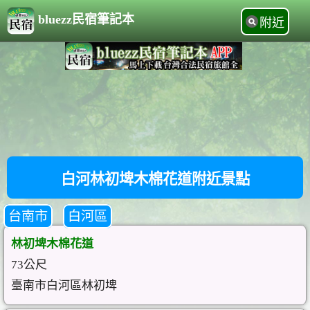
bluezz民宿筆記本
附近
白河林初埤木棉花道附近景點
台南市
白河區
林初埤木棉花道
73公尺
臺南市白河區林初埤