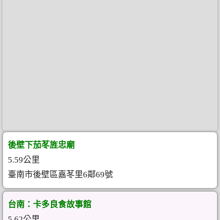
後壁下茄苳旌忠廟
5.59公里
臺南市後壁區嘉苳里6鄰69號
台南：卡多良食故事館
5.62公里