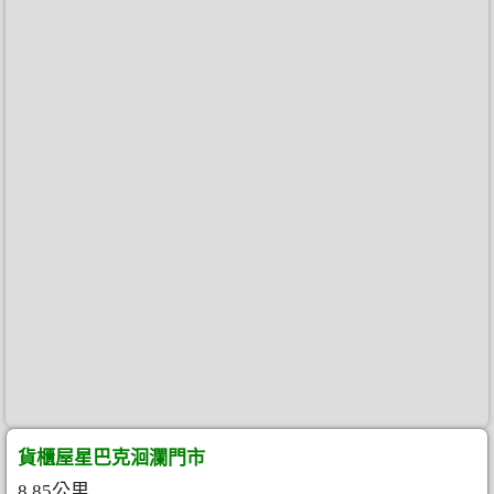
貨櫃屋星巴克洄瀾門市
8.85公里