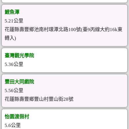
鯉魚潭
5.21公里
花蓮縣壽豐鄉池南村環潭北路100號(臺9丙線大約16k東
轉入)
臺灣觀光學院
5.36公里
豐田大同戲院
5.56公里
花蓮縣壽豐鄉豐山村豐山街28號
怡園渡假村
5.6公里