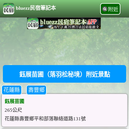
bluezz民宿筆記本
附近
鈺展苗圃（落羽松秘境）附近景點
花蓮縣
壽豐鄉
鈺展苗圃
265公尺
花蓮縣壽豐鄉平和部落聯絡道路131號