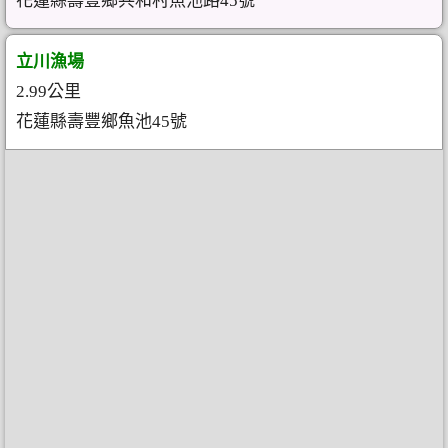
花蓮縣壽豐鄉共和村魚池路45號
立川漁場
2.99公里
花蓮縣壽豐鄉魚池45號