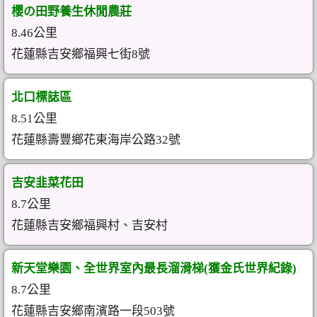
櫻の田野養生休閒農莊
8.46公里
花蓮縣吉安鄉福興七街8號
北口標誌區
8.51公里
花蓮縣壽豐鄉花東海岸公路32號
吉安韭菜花田
8.7公里
花蓮縣吉安鄉福興村、吉安村
新天堂樂園、全世界室內最長溜滑梯(獲金氏世界紀錄)
8.7公里
花蓮縣吉安鄉南濱路一段503號