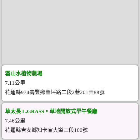
雲山水植物農場
7.11公里
花蓮縣974壽豐鄉豐坪路二段2巷201弄88號
草太長 L.GRASS。草地開放式早午餐廳
7.46公里
花蓮縣吉安鄉知卡宣大道三段100號