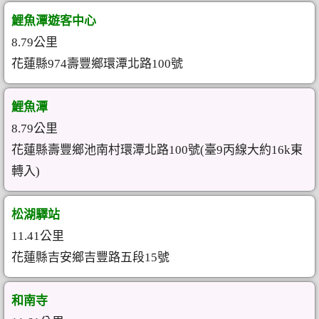
鯉魚潭遊客中心
8.79公里
花蓮縣974壽豐鄉環潭北路100號
鯉魚潭
8.79公里
花蓮縣壽豐鄉池南村環潭北路100號(臺9丙線大約16k東
轉入)
松湖驛站
11.41公里
花蓮縣吉安鄉吉豐路五段15號
和南寺