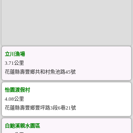
立川漁場
3.71公里
花蓮縣壽豐鄉共和村魚池路45號
怡園渡假村
4.08公里
花蓮縣壽豐鄉豐坪路3段6巷21號
白鮑溪親水園區