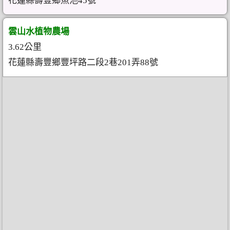
花蓮縣壽豐鄉魚池45號
雲山水植物農場
3.62公里
花蓮縣壽豐鄉豐坪路二段2巷201弄88號