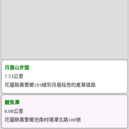
月眉山步道
7.53公里
花蓮縣壽豐鄉193線到月眉段旁的產業道路
鯉魚潭
8.08公里
花蓮縣壽豐鄉池南村環潭北路100號