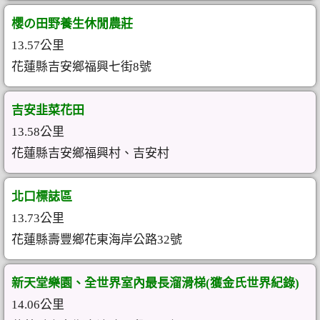
櫻の田野養生休閒農莊
13.57公里
花蓮縣吉安鄉福興七街8號
吉安韭菜花田
13.58公里
花蓮縣吉安鄉福興村、吉安村
北口標誌區
13.73公里
花蓮縣壽豐鄉花東海岸公路32號
新天堂樂園、全世界室內最長溜滑梯(獲金氏世界紀錄)
14.06公里