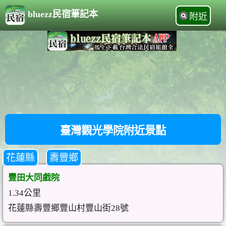
bluezz民宿筆記本
附近
臺灣觀光學院附近景點
花蓮縣
壽豐鄉
豐田大同戲院
1.34公里
花蓮縣壽豐鄉豐山村豐山街28號