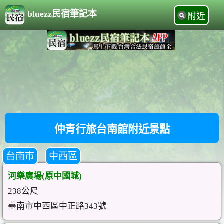
bluezz民宿筆記本
附近
仲青行旅台南館附近景點
台南市
中西區
河樂廣場(原中國城)
238公尺
臺南市中西區中正路343號