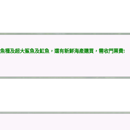
魚種及超大鯊魚及魟魚，還有新鮮海產購買，需收門票費!