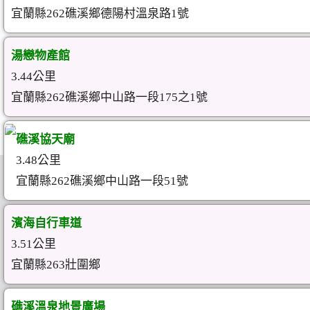
宜蘭縣262礁溪鄉德陽村溫泉路1號
湯戀物產館
3.44公里
宜蘭縣262礁溪鄉中山路一段175之1號
礁溪協天廟
3.48公里
宜蘭縣262礁溪鄉中山路一段51號
濱海自行車道
3.51公里
宜蘭縣263壯圍鄉
礁溪溫泉地景廣場