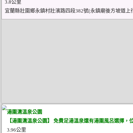
3.8公里
宜蘭縣壯圍鄉永鎮村壯濱路四段382號(永鎮廟後方坡道上行
湯圍溝溫泉公園
【湯圍溝溫泉公園】 免費足湯溫泉還有湯圍風呂選擇，
3.96公里