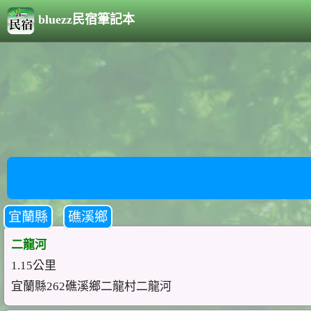
bluezz民宿筆記本
宜蘭縣
礁溪鄉
二龍河
1.15公里
宜蘭縣262礁溪鄉二龍村二龍河