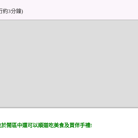
約3分鐘)
位於鬧區中還可以順道吃美食及買伴手禮!