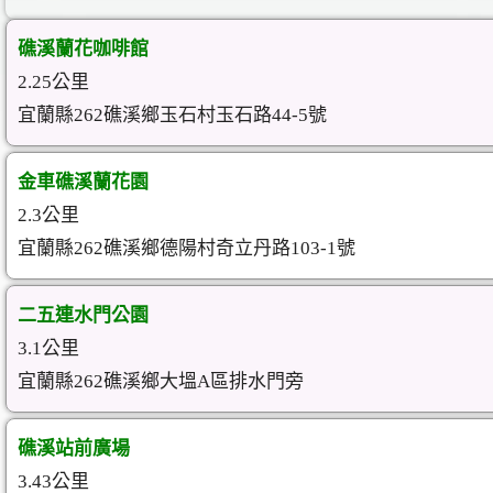
礁溪蘭花咖啡館
2.25公里
宜蘭縣262礁溪鄉玉石村玉石路44-5號
金車礁溪蘭花園
2.3公里
宜蘭縣262礁溪鄉德陽村奇立丹路103-1號
二五連水門公園
3.1公里
宜蘭縣262礁溪鄉大塭A區排水門旁
礁溪站前廣場
3.43公里