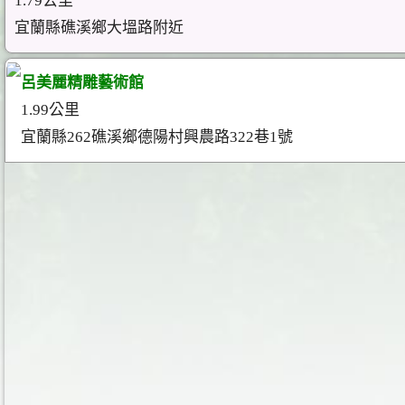
1.79公里
宜蘭縣礁溪鄉大塭路附近
呂美麗精雕藝術館
1.99公里
宜蘭縣262礁溪鄉德陽村興農路322巷1號