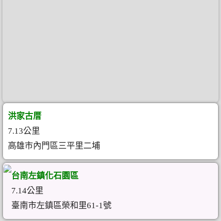
洪家古厝
7.13公里
高雄市內門區三平里二埔
台南左鎮化石園區
7.14公里
臺南市左鎮區榮和里61-1號