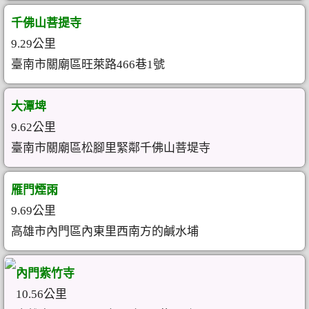
千佛山菩提寺
9.29公里
臺南市關廟區旺萊路466巷1號
大潭埤
9.62公里
臺南市關廟區松腳里緊鄰千佛山菩堤寺
雁門煙雨
9.69公里
高雄市內門區內東里西南方的鹹水埔
內門紫竹寺
10.56公里