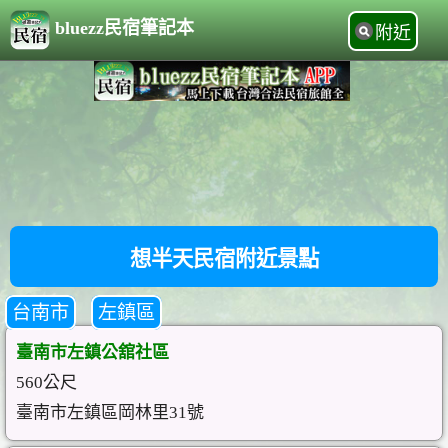
bluezz民宿筆記本
附近
想半天民宿附近景點
台南市
左鎮區
臺南市左鎮公舘社區
560公尺
臺南市左鎮區岡林里31號