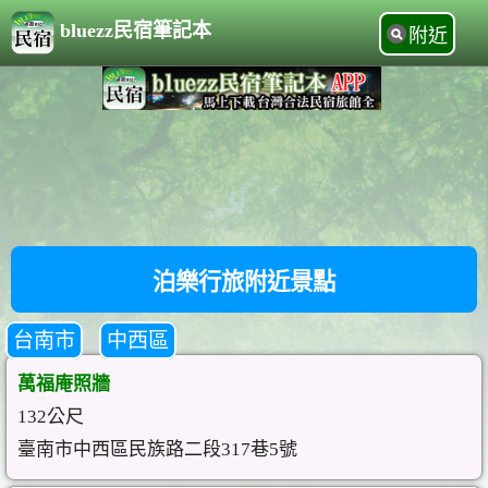
bluezz民宿筆記本
附近
泊樂行旅附近景點
台南市
中西區
萬福庵照牆
132公尺
臺南市中西區民族路二段317巷5號