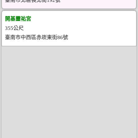
臺南市北區長北街192號
開基靈祐宮
355公尺
臺南市中西區赤崁東街86號