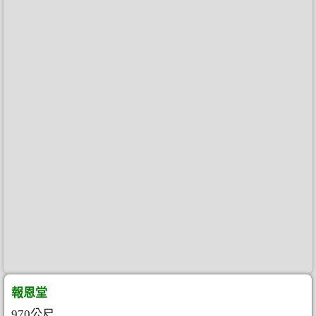
報恩堂
970公尺