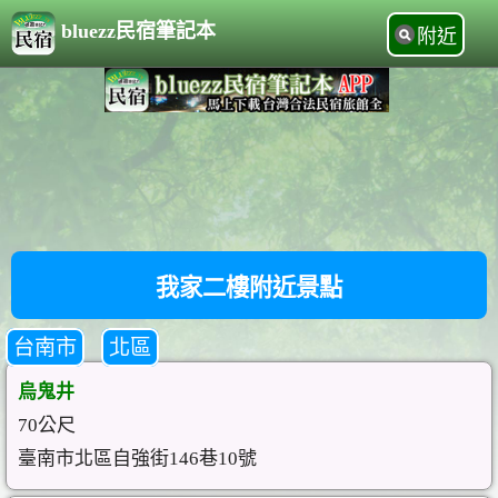
bluezz民宿筆記本
附近
我家二樓附近景點
台南市
北區
烏鬼井
70公尺
臺南市北區自強街146巷10號