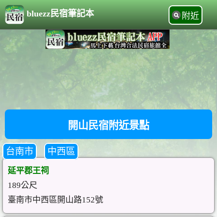
bluezz民宿筆記本
附近
開山民宿附近景點
台南市
中西區
延平郡王祠
189公尺
臺南市中西區開山路152號